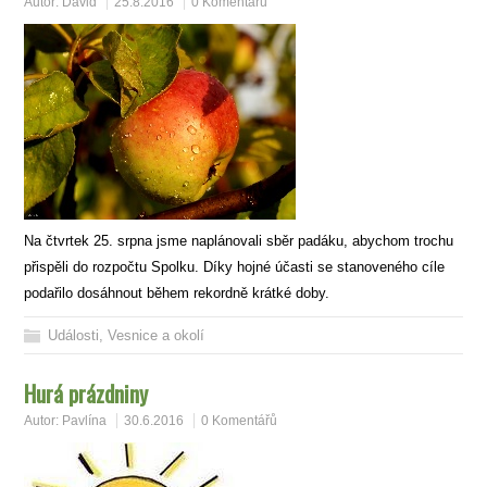
Autor:
David
25.8.2016
0 Komentářů
Na čtvrtek 25. srpna jsme naplánovali sběr padáku, abychom trochu
přispěli do rozpočtu Spolku. Díky hojné účasti se stanoveného cíle
podařilo dosáhnout během rekordně krátké doby.
Události
,
Vesnice a okolí
Hurá prázdniny
Autor:
Pavlína
30.6.2016
0 Komentářů