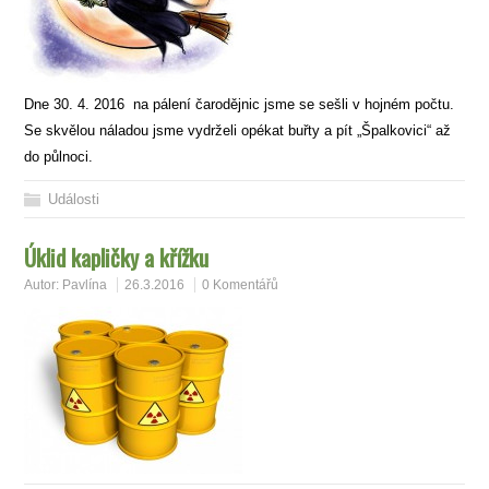
Dne 30. 4. 2016 na pálení čarodějnic jsme se sešli v hojném počtu.
Se skvělou náladou jsme vydrželi opékat buřty a pít „Špalkovici“ až
do půlnoci.
Události
Úklid kapličky a křížku
Autor:
Pavlína
26.3.2016
0 Komentářů