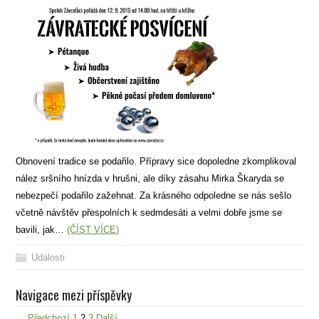
Obnovení tradice se podařilo. Přípravy sice dopoledne zkomplikoval
nález sršního hnízda v hrušni, ale díky zásahu Mirka Škaryda se
nebezpečí podařilo zažehnat. Za krásného odpoledne se nás sešlo
včetně návštěv přespolních k sedmdesáti a velmi dobře jsme se
bavili, jak…
(ČÍST VÍCE)
Události
Navigace mezi příspěvky
← Předchozí
1
2
3
Další →