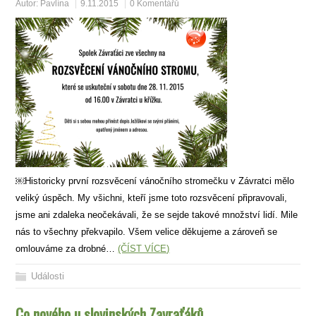
Autor:
Pavlína
9.11.2015
0 Komentářů
￼Historicky první rozsvěcení vánočního stromečku v Závratci mělo
veliký úspěch. My všichni, kteří jsme toto rozsvěcení připravovali,
jsme ani zdaleka neočekávali, že se sejde takové množství lidí. Mile
nás to všechny překvapilo. Všem velice děkujeme a zároveň se
omlouváme za drobné…
(ČÍST VÍCE)
Události
Co nového u slovinských Zavraťáků