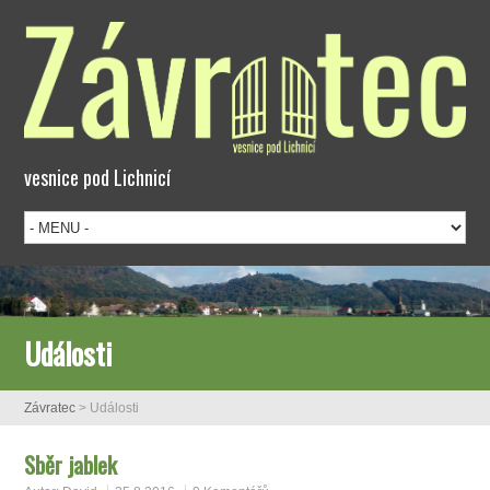
vesnice pod Lichnicí
Události
Závratec
>
Události
Sběr jablek