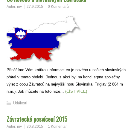
Autor:
mv
27.9.2015
0 Komentářů
Přinášíme Vám krátkou informaci co je nového u našich slovinských
přátel v tomto období. Jednou z akcí byl na konci srpna společný
výlet z obou Závratců na nejvyšší horu Slovinska, Triglav (2 864 m
n.m.). Jak můžete na foto níže…
(ČÍST VÍCE)
Události
Závratecké posvícení 2015
Autor:
mv
30.8.2015
1 Komentář