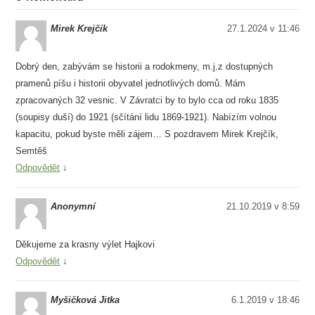
Mirek Krejčík
27.1.2024 v 11:46
Dobrý den, zabývám se historii a rodokmeny, m.j.z dostupných
pramenů píšu i historii obyvatel jednotlivých domů. Mám
zpracovaných 32 vesnic. V Závratci by to bylo cca od roku 1835
(soupisy duší) do 1921 (sčítání lidu 1869-1921). Nabízím volnou
kapacitu, pokud byste měli zájem… S pozdravem Mirek Krejčík,
Semtěš
Odpovědět
↓
Anonymní
21.10.2019 v 8:59
Děkujeme za krasny výlet Hajkovi
Odpovědět
↓
Myšičková Jitka
6.1.2019 v 18:46