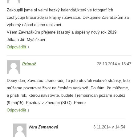
Zakoupili jsme si velmi hezký kalendář,který ve fotografiích
zachycuje krásu zdejší krajiny i Závratce. Děkujeme Zavraťákům za
výborný nápad a jeho realizaci.
Všem Zavraťákům přejeme šťastný a úspěšný nový rok 2019!
Jitka a Jiří Myšičkovi
Odpovědět
↓
Primož
28.10.2014 v 13:47
Dobrý den, Závratec. Jsme rádi, že jste otevřeli webové stránky, kde
můžeme pozorovat život na českém venkově. Doufám, že můžeme,
a příští rok, kterou navštívíte, budete Tremošnicah požární soutěž
(9.maj15). Pozdrav z Závratci (SLO). Primoz
Odpovědět
↓
Věra Zemanová
3.11.2014 v 14:54