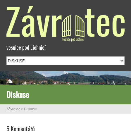
vesnice pod Lichnicí
Diskuse
Závratec
>
Diskuse
5 Komentářů