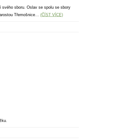
ení svého sboru. Oslav se spolu se sbory
ostarostou Třemošnice…
(ČÍST VÍCE)
řížku.