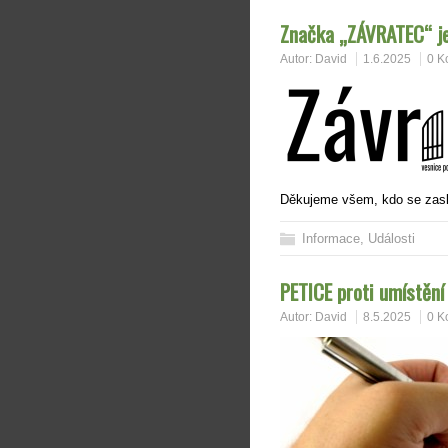
Značka „ZÁVRATEC“ je
Autor:
David
1.6.2025
0 K
Děkujeme všem, kdo se zaslo
Informace
,
Události
PETICE proti umístěn
Autor:
David
8.5.2025
0 K