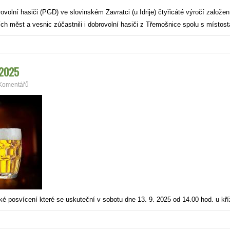
rovolní hasiči (PGD) ve slovinském Zavratci (u Idrije) čtyřicáté výročí založ
ích měst a vesnic zúčastnili i dobrovolní hasiči z Třemošnice spolu s míst
 2025
Komentářů
 posvícení které se uskuteční v sobotu dne 13. 9. 2025 od 14.00 hod. u k