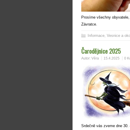
Prosíme všechny obyvatele, 
Závratce.
Informace
,
Vesnice a oko
Čarodějnice 2025
Autor:
Věra
15.4.2025
0 K
Srdečně vás zveme dne 30. 4.