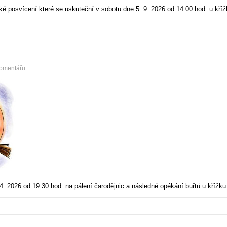
 posvícení které se uskuteční v sobotu dne 5. 9. 2026 od 14.00 hod. u kříž
omentářů
. 2026 od 19.30 hod. na pálení čarodějnic a následné opékání buřtů u křížk