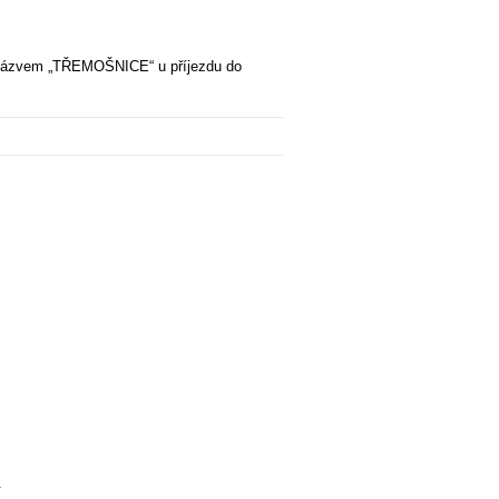
 s názvem „TŘEMOŠNICE“ u příjezdu do
.