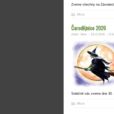
Zveme všechny na Závratecké
Akce
Čarodějnice 2026
Autor:
Věra
26.4.2026
0 K
Srdečně vás zveme dne 30. 4
Akce