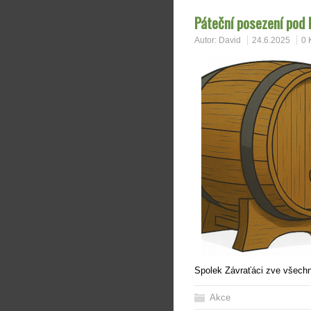
Páteční posezení pod 
Autor:
David
24.6.2025
0 
Spolek Závraťáci zve všechny
Akce