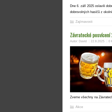
Dne 6. září 2025 oslavili dob
dobrovolných hasičů z okoln
Zajímavosti
Závratecké posvícení
Autor:
David
22.8.2025
0 
Zveme všechny na Závratecké
Akce