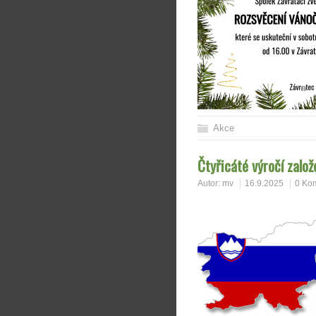
Akce
Čtyřicáté výročí založ
Autor:
mv
16.9.2025
0 Ko