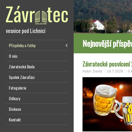
vesnice pod Lichnicí
Nejnovější příspě
Příspěvky a fotky
O nás
Závratecké posvícení
Závratecká škola
Autor:
David
16.7.2026
0 
Spolek Závraťáci
Fotogalerie
Odkazy
Diskuse
Kontakt