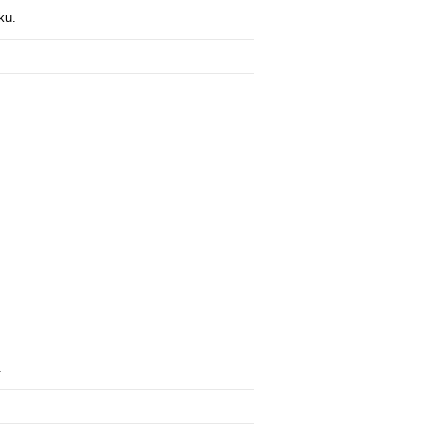
ku.
u.