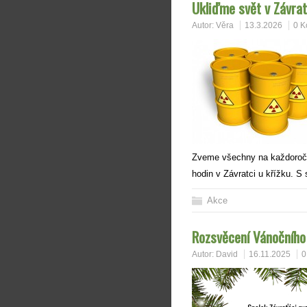
Ukliďme svět v Závra
Autor:
Věra
13.3.2026
0 K
Zveme všechny na každoroční
hodin v Závratci u křížku. 
Akce
Rozsvěcení Vánočníh
Autor:
David
16.11.2025
0