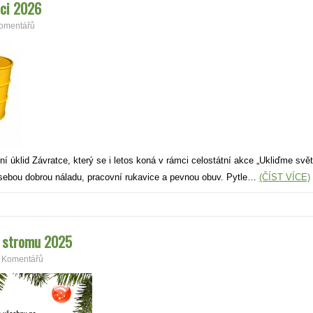
tci 2026
omentářů
 úklid Závratce, který se i letos koná v rámci celostátní akce „Ukliďme svě
S sebou dobrou náladu, pracovní rukavice a pevnou obuv. Pytle…
(ČÍST VÍCE)
o stromu 2025
 Komentářů