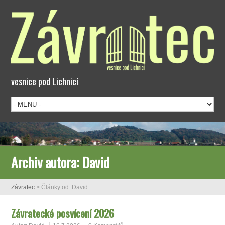
vesnice pod Lichnicí
Archiv autora:
David
Závratec
> Články od: David
Závratecké posvícení 2026