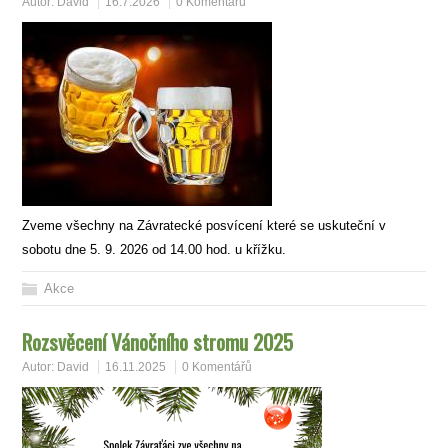
Autor:
David
16.7.2026
0 Komentářů
Zveme všechny na Závratecké posvícení které se uskuteční v
sobotu dne 5. 9. 2026 od 14.00 hod. u křížku.
Akce
Rozsvěcení Vánočního stromu 2025
Autor:
David
16.11.2025
0 Komentářů