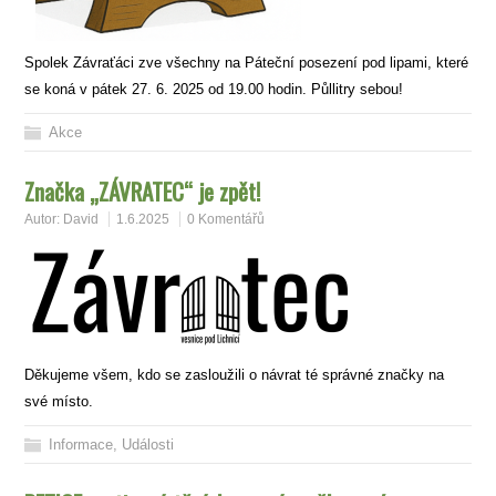
Spolek Závraťáci zve všechny na Páteční posezení pod lipami, které
se koná v pátek 27. 6. 2025 od 19.00 hodin. Půllitry sebou!
Akce
Značka „ZÁVRATEC“ je zpět!
Autor:
David
1.6.2025
0 Komentářů
Děkujeme všem, kdo se zasloužili o návrat té správné značky na
své místo.
Informace
,
Události