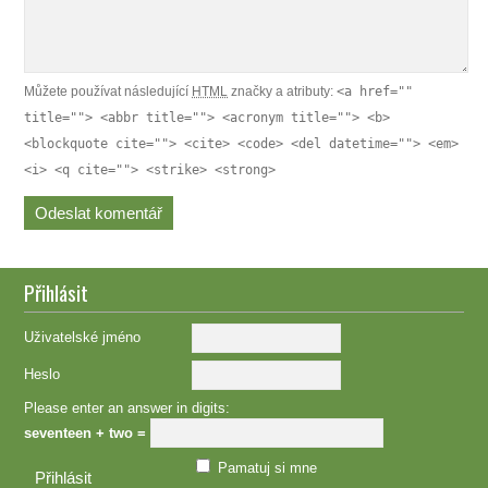
Můžete používat následující
HTML
značky a atributy:
<a href=""
title=""> <abbr title=""> <acronym title=""> <b>
<blockquote cite=""> <cite> <code> <del datetime=""> <em>
<i> <q cite=""> <strike> <strong>
Přihlásit
Uživatelské jméno
Heslo
Please enter an answer in digits:
seventeen + two =
Pamatuj si mne