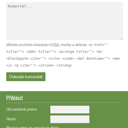
Můžete používat následující
HTML
značky a atributy:
<a href=""
title=""> <abbr title=""> <acronym title=""> <b>
<blockquote cite=""> <cite> <code> <del datetime=""> <em>
<i> <q cite=""> <strike> <strong>
Přihlásit
Uživatelské jméno
Heslo
Please enter an answer in digits: