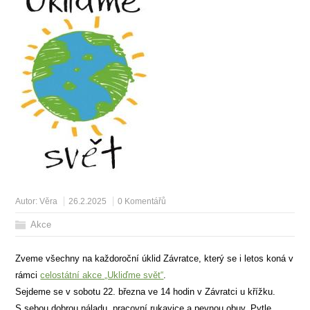
Autor:
Věra
26.2.2025
0 Komentářů
Akce
Zveme všechny na každoroční úklid Závratce, který se i letos koná v
rámci
celostátní akce „Ukliďme svět“
.
Sejdeme se v sobotu 22. března ve 14 hodin v Závratci u křížku.
S sebou dobrou náladu, pracovní rukavice a pevnou obuv. Pytle