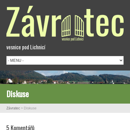
vesnice pod Lichnicí
Diskuse
Závratec
>
Diskuse
5 Komentářů