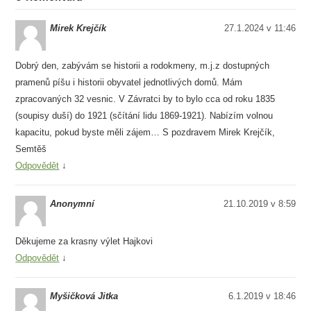
Mirek Krejčík
27.1.2024 v 11:46
Dobrý den, zabývám se historii a rodokmeny, m.j.z dostupných
pramenů píšu i historii obyvatel jednotlivých domů. Mám
zpracovaných 32 vesnic. V Závratci by to bylo cca od roku 1835
(soupisy duší) do 1921 (sčítání lidu 1869-1921). Nabízím volnou
kapacitu, pokud byste měli zájem… S pozdravem Mirek Krejčík,
Semtěš
Odpovědět
↓
Anonymní
21.10.2019 v 8:59
Děkujeme za krasny výlet Hajkovi
Odpovědět
↓
Myšičková Jitka
6.1.2019 v 18:46