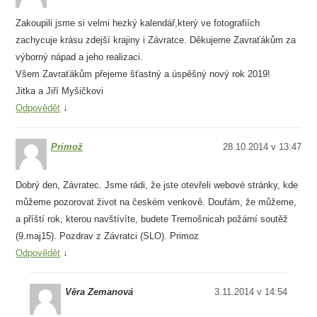
Zakoupili jsme si velmi hezký kalendář,který ve fotografiích
zachycuje krásu zdejší krajiny i Závratce. Děkujeme Zavraťákům za
výborný nápad a jeho realizaci.
Všem Zavraťákům přejeme šťastný a úspěšný nový rok 2019!
Jitka a Jiří Myšičkovi
Odpovědět
↓
Primož
28.10.2014 v 13:47
Dobrý den, Závratec. Jsme rádi, že jste otevřeli webové stránky, kde
můžeme pozorovat život na českém venkově. Doufám, že můžeme,
a příští rok, kterou navštívíte, budete Tremošnicah požární soutěž
(9.maj15). Pozdrav z Závratci (SLO). Primoz
Odpovědět
↓
Věra Zemanová
3.11.2014 v 14:54