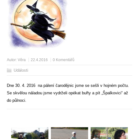
Autor:
Věra
22.4.2016
0 Komentářů
Události
Dne 30. 4. 2016 na pálení čarodějnic jsme se sešli v hojném počtu.
Se skvělou náladou jsme vydrželi opékat buřty a pít „Špalkovici“ až
do půlnoci.