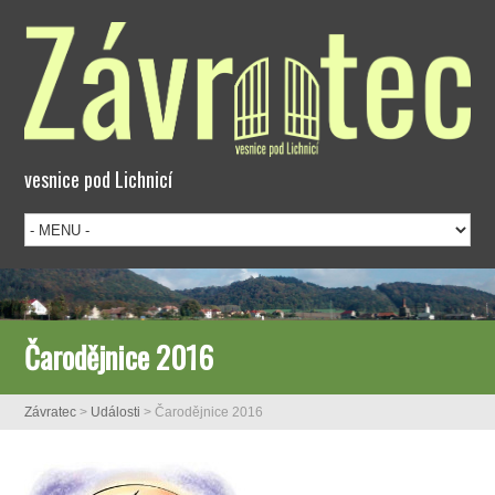
vesnice pod Lichnicí
Čarodějnice 2016
Závratec
>
Události
>
Čarodějnice 2016