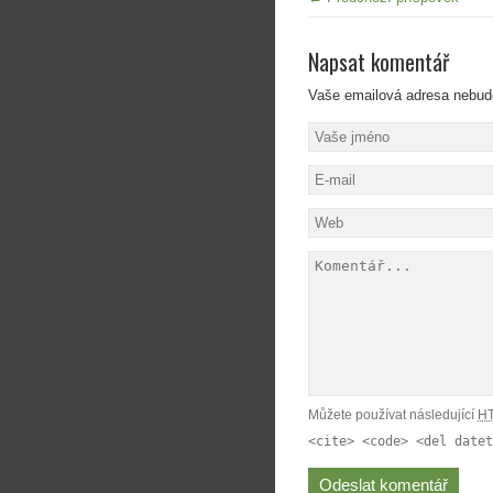
Napsat komentář
Vaše emailová adresa nebud
Můžete používat následující
H
<cite> <code> <del datet