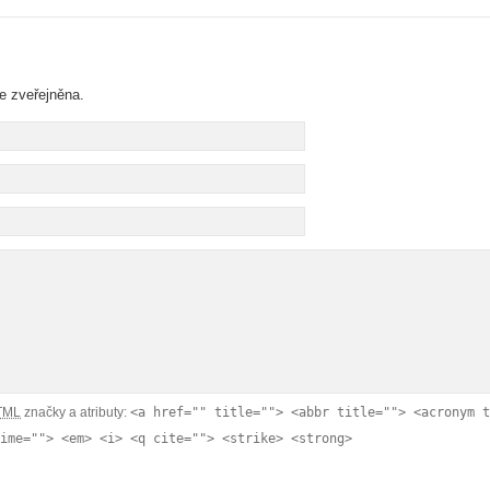
e zveřejněna.
TML
značky a atributy:
<a href="" title=""> <abbr title=""> <acronym t
ime=""> <em> <i> <q cite=""> <strike> <strong>