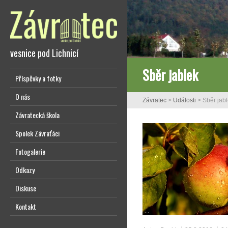
vesnice pod Lichnicí
Sběr jablek
Příspěvky a fotky
O nás
Závratec
>
Události
>
Sběr jab
Závratecká škola
Spolek Závraťáci
Fotogalerie
Odkazy
Diskuse
Kontakt