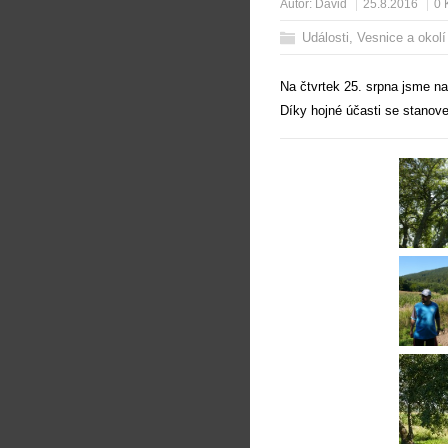
Autor:
David
25.8.2016
0 
Události
,
Vesnice a okolí
Na čtvrtek 25. srpna jsme na
Díky hojné účasti se stanov