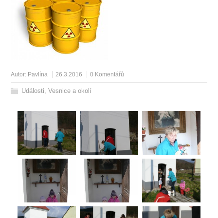
Autor:
Pavlína
26.3.2016
0 Komentářů
Události
,
Vesnice a okolí