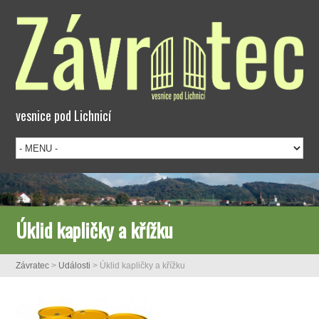
vesnice pod Lichnicí
Úklid kapličky a křížku
Závratec
>
Události
>
Úklid kapličky a křížku