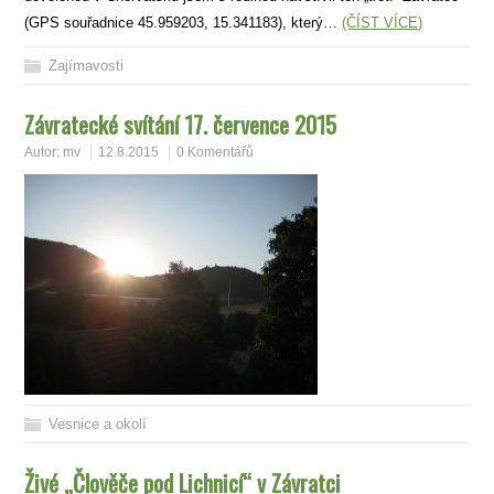
(GPS souřadnice 45.959203, 15.341183), který…
(ČÍST VÍCE)
Zajímavosti
Závratecké svítání 17. července 2015
Autor:
mv
12.8.2015
0 Komentářů
Vesnice a okolí
Živé „Člověče pod Lichnicí“ v Závratci