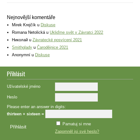
Nejnovější komentáře
Mirek Krejčík
u
Diskuse
Romana Netolická
u
Ukliďme svět v Závratci 2022
Николай
u
Závratecké posvícení 2021
Smithglady
u
Čarodějnice 2021
Anonymní
u
Diskuse
Přihlásit
Uživatelské jméno
Heslo
Please enter an answer in digits:
thirteen + sixteen =
Pamatuj si mne
Zapomněl jsi své heslo?