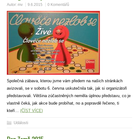
Autor:
mv
9.6.2015
0 Komentářů
Společná zábava, kterou jsme vám předem na našich stránkách
avizovali, se v sobotu 6. června uskutečnila tak, jak si organizátoři
představovali. Většina zúčastněných neměla úplnou představu, co je
vlastně čeká, jak akce bude probíhat, no a popravdě řečeno, ti
kteří…
(ČÍST VÍCE)
Události