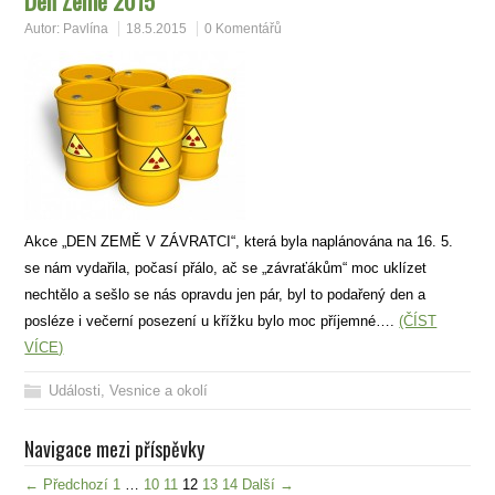
Den Země 2015
Autor:
Pavlína
18.5.2015
0 Komentářů
Akce „DEN ZEMĚ V ZÁVRATCI“, která byla naplánována na 16. 5.
se nám vydařila, počasí přálo, ač se „závraťákům“ moc uklízet
nechtělo a sešlo se nás opravdu jen pár, byl to podařený den a
posléze i večerní posezení u křížku bylo moc příjemné….
(ČÍST
VÍCE)
Události
,
Vesnice a okolí
Navigace mezi příspěvky
← Předchozí
1
…
10
11
12
13
14
Další →