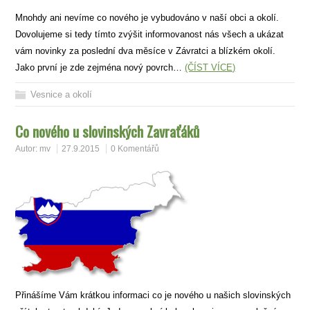
Mnohdy ani nevíme co nového je vybudováno v naší obci a okolí.
Dovolujeme si tedy tímto zvýšit informovanost nás všech a ukázat
vám novinky za poslední dva měsíce v Závratci a blízkém okolí.
Jako první je zde zejména nový povrch…
(ČÍST VÍCE)
Vesnice a okolí
Co nového u slovinských Zavraťáků
Autor:
mv
27.9.2015
0 Komentářů
Přinášíme Vám krátkou informaci co je nového u našich slovinských