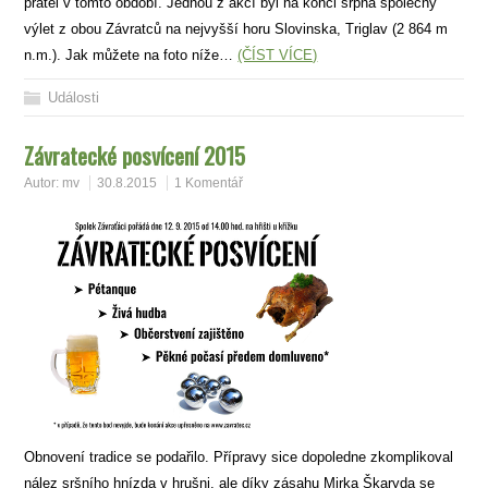
přátel v tomto období. Jednou z akcí byl na konci srpna společný
výlet z obou Závratců na nejvyšší horu Slovinska, Triglav (2 864 m
n.m.). Jak můžete na foto níže…
(ČÍST VÍCE)
Události
Závratecké posvícení 2015
Autor:
mv
30.8.2015
1 Komentář
Obnovení tradice se podařilo. Přípravy sice dopoledne zkomplikoval
nález sršního hnízda v hrušni, ale díky zásahu Mirka Škaryda se