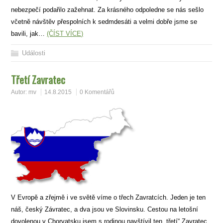
nebezpečí podařilo zažehnat. Za krásného odpoledne se nás sešlo
včetně návštěv přespolních k sedmdesáti a velmi dobře jsme se
bavili, jak…
(ČÍST VÍCE)
Události
Třetí Zavratec
Autor:
mv
14.8.2015
0 Komentářů
V Evropě a zřejmě i ve světě víme o třech Zavratcích. Jeden je ten
náš, český Závratec, a dva jsou ve Slovinsku. Cestou na letošní
dovolenou v Chorvatsku jsem s rodinou navštívil ten „třetí“ Zavratec