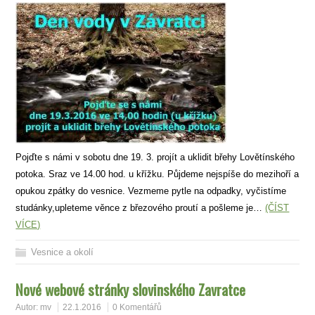
Pojďte s námi v sobotu dne 19. 3. projít a uklidit břehy Lovětínského
potoka. Sraz ve 14.00 hod. u křížku. Půjdeme nejspíše do mezihoří a
opukou zpátky do vesnice. Vezmeme pytle na odpadky, vyčistíme
studánky,upleteme věnce z březového proutí a pošleme je…
(ČÍST
VÍCE)
Vesnice a okolí
Nové webové stránky slovinského Zavratce
Autor:
mv
22.1.2016
0 Komentářů