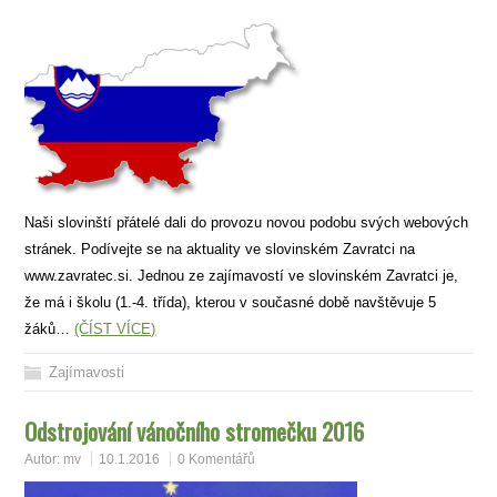
Naši slovinští přátelé dali do provozu novou podobu svých webových
stránek. Podívejte se na aktuality ve slovinském Zavratci na
www.zavratec.si. Jednou ze zajímavostí ve slovinském Zavratci je,
že má i školu (1.-4. třída), kterou v současné době navštěvuje 5
žáků…
(ČÍST VÍCE)
Zajímavosti
Odstrojování vánočního stromečku 2016
Autor:
mv
10.1.2016
0 Komentářů