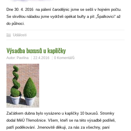
Dne 30. 4. 2016 na pálení čarodějnic jsme se sešli v hojném počtu.
Se skvělou náladou jsme vydrželi opékat buřty a pít „Špalkovici“ až
do půlnoci.
Události
Výsadba buxusů u kapličky
Autor:
Pavlína
22.4.2016
0 Komentářů
Začátkem dubna bylo vysázeno u kapličky 10 buxusů. Stromky
dodal MěÚ Třemošnice. Všem, kteří se na této výsadbě podíleli,
patří poděkování. Jmenovitě děkuji, za nás za všechny, paní