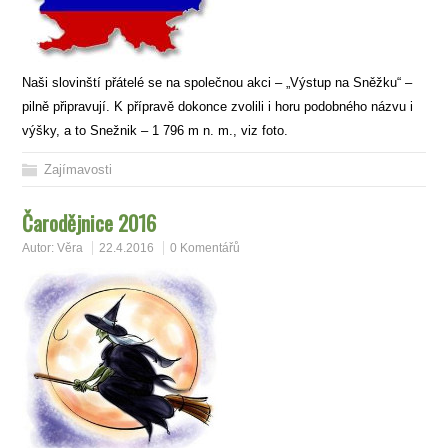
Naši slovinští přátelé se na společnou akci – „Výstup na Sněžku“ –
pilně připravují. K přípravě dokonce zvolili i horu podobného názvu i
výšky, a to Snežnik – 1 796 m n. m., viz foto.
Zajímavosti
Čarodějnice 2016
Autor:
Věra
22.4.2016
0 Komentářů