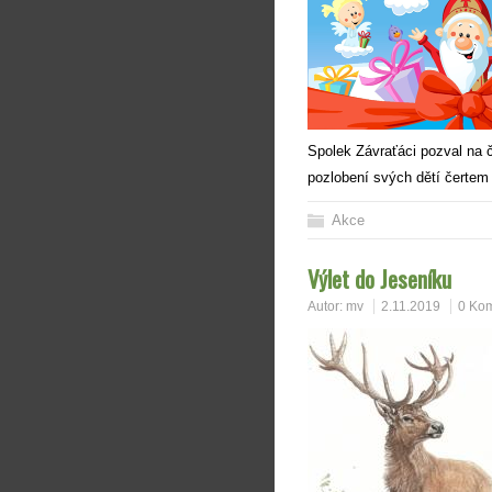
Spolek Závraťáci pozval na č
pozlobení svých dětí čertem
Akce
Výlet do Jeseníku
Autor:
mv
2.11.2019
0 Ko