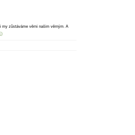
k i my zůstáváme věrni našim věrným. A
E)