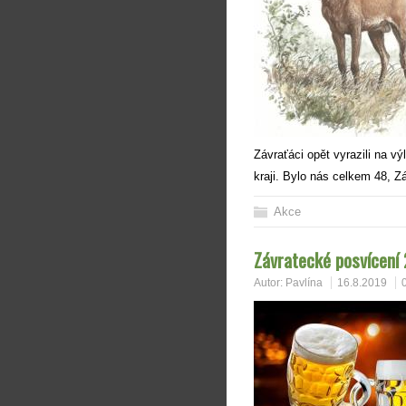
Závraťáci opět vyrazili na v
kraji. Bylo nás celkem 48, 
Akce
Závratecké posvícení
Autor:
Pavlína
16.8.2019