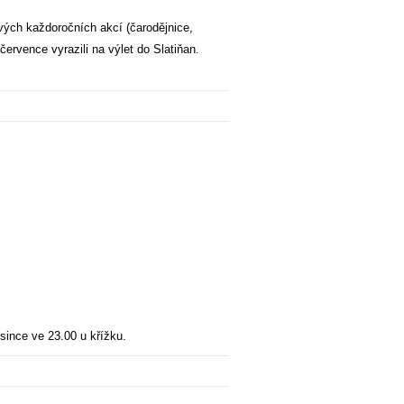
ých každoročních akcí (čarodějnice,
ervence vyrazili na výlet do Slatiňan.
osince ve 23.00 u křížku.