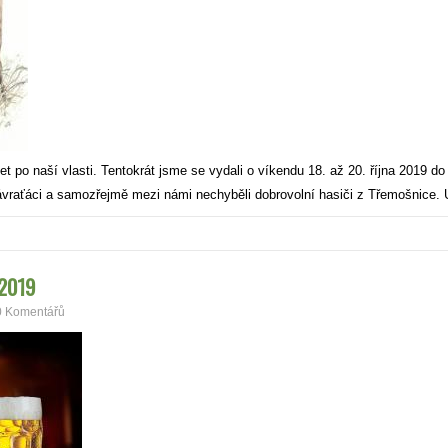
ýlet po naší vlasti. Tentokrát jsme se vydali o víkendu 18. až 20. října 20
Závraťáci a samozřejmě mezi námi nechyběli dobrovolní hasiči z Třemošnice
 2019
0 Komentářů