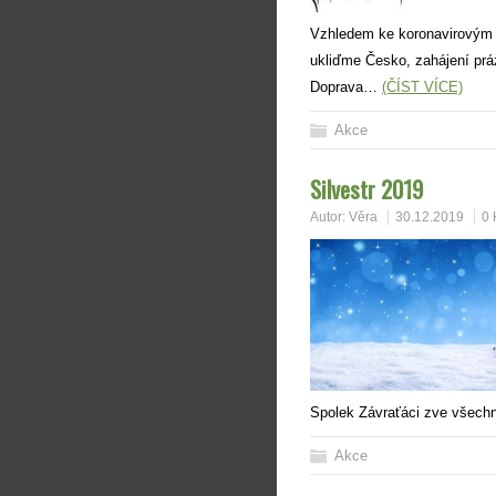
Vzhledem ke koronavirovým o
ukliďme Česko, zahájení práz
Doprava…
(ČÍST VÍCE)
Akce
Silvestr 2019
Autor:
Věra
30.12.2019
0 
Spolek Závraťáci zve všechn
Akce