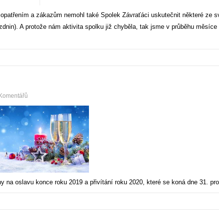
patřením a zákazům nemohl také Spolek Závraťáci uskutečnit některé ze sv
dnin). A protože nám aktivita spolku již chyběla, tak jsme v průběhu měsíce č
Komentářů
y na oslavu konce roku 2019 a přivítání roku 2020, které se koná dne 31. pr