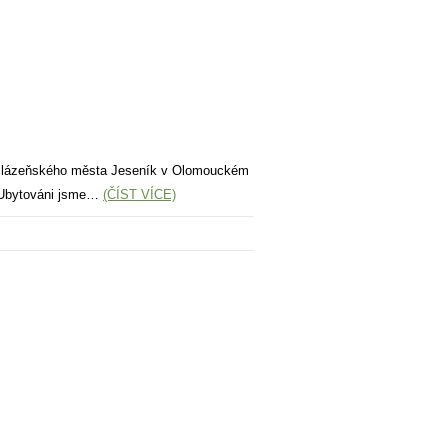
19 do lázeňského města Jeseník v Olomouckém
. Ubytováni jsme…
(ČÍST VÍCE)