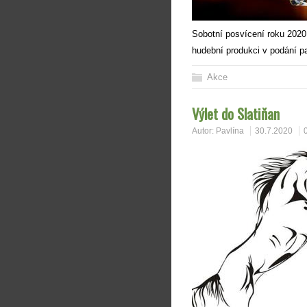
Sobotní posvícení roku 2020 
hudební produkci v podání p
Akce
Výlet do Slatiňan
Autor:
Pavlína
30.7.2020