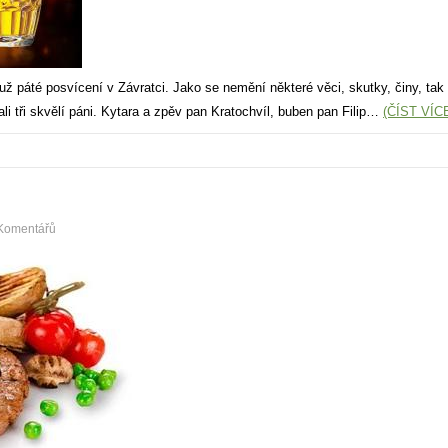
už páté posvícení v Závratci. Jako se nemění některé věci, skutky, činy, ta
ali tři skvělí páni. Kytara a zpěv pan Kratochvíl, buben pan Filip…
(ČÍST VÍC
Komentářů