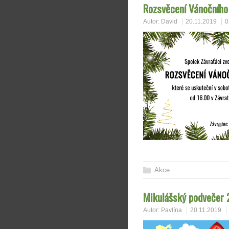
Rozsvěcení Vánočníh
Autor:
David
20.11.2019
0
Akce
Mikulášský podvečer 
Autor:
Pavlína
20.11.2019