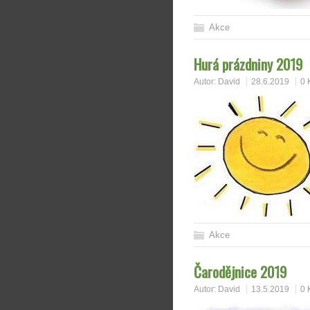
Akce
Hurá prázdniny 2019
Autor:
David
28.6.2019
0 
Akce
Čarodějnice 2019
Autor:
David
13.5.2019
0 