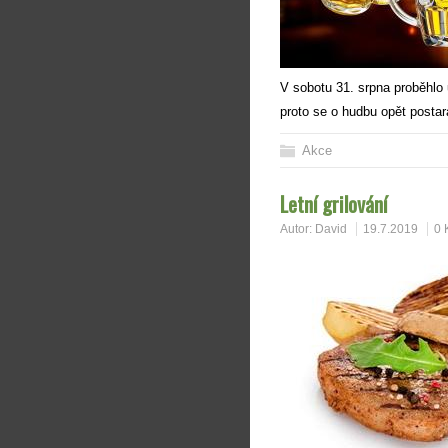
V sobotu 31. srpna proběhlo 
proto se o hudbu opět postar
Akce
Letní grilování
Autor:
David
19.7.2019
0 