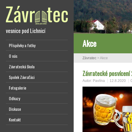
vesnice pod Lichnicí
Akce
Příspěvky a fotky
O nás
Závratec
>
Akce
Závratecká škola
Závratecké posvícení
Spolek Závraťáci
Autor:
Pavlína
12.8.2020
Fotogalerie
Odkazy
Diskuse
Kontakt