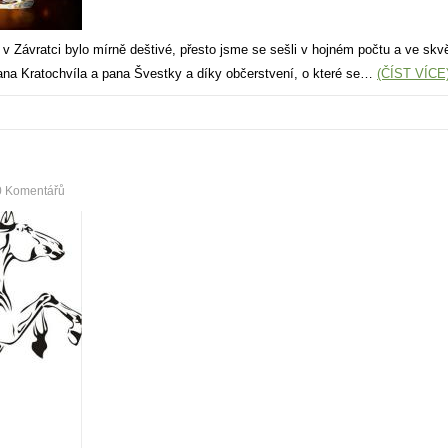
v Závratci bylo mírně deštivé, přesto jsme se sešli v hojném počtu a ve skvě
ana Kratochvíla a pana Švestky a díky občerstvení, o které se…
(ČÍST VÍCE
0 Komentářů