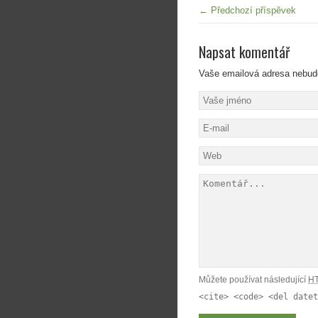
← Předchozí příspěvek
Napsat komentář
Vaše emailová adresa nebud
Můžete používat následující
H
<cite> <code> <del datet