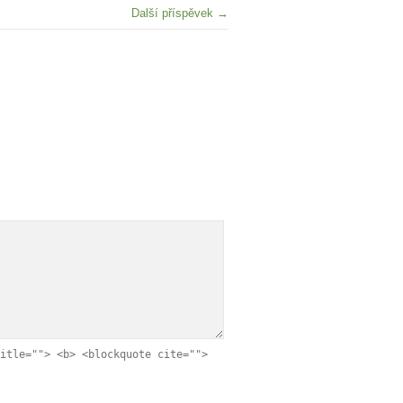
Další příspěvek →
itle=""> <b> <blockquote cite="">