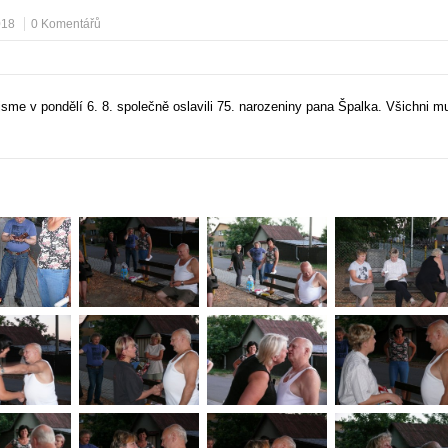
018
0 Komentářů
jsme v pondělí 6. 8. společně oslavili 75. narozeniny pana Špalka. Všichni mu