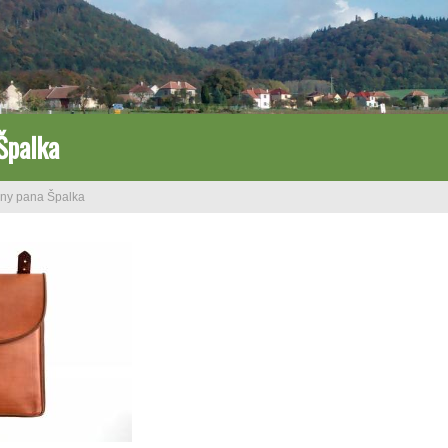
Špalka
ny pana Špalka