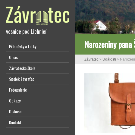
vesnice pod Lichnicí
Narozeniny pana 
Příspěvky a fotky
O nás
Závratec
>
Události
>
Narozeni
Závratecká škola
Spolek Závraťáci
Fotogalerie
Odkazy
Diskuse
Kontakt