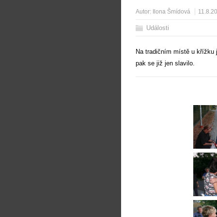
Autor:
Ilona Šmídová
11.8.2
Události
Na tradičním místě u křížku 
pak se již jen slavilo.