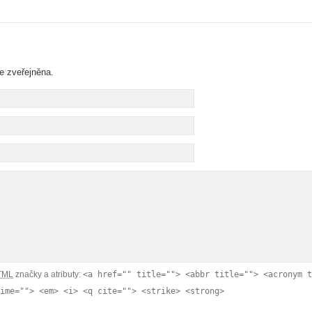
e zveřejněna.
TML
značky a atributy:
<a href="" title=""> <abbr title=""> <acronym t
ime=""> <em> <i> <q cite=""> <strike> <strong>