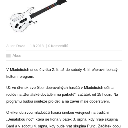
Autor:
David
1.8.2018
0 Komentářů
Akce
V Mladoticích si od čtvrtka 2. 8. až do soboty 4. 8. připravili bohatý
kulturní program.
Už ve čtvrtek zve Sbor dobrovolných hasičů v Mladoticích děti a
rodiče na „Benátské dovádění na parketě“, začátek od 15 hodin. Na
programu budou soutěže pro děti a na závěr malé občerstvení.
O víkendu zvou mladotičtí hasiči širokou veřejnost na tradiční
„Benátskou noc“, která se koná v pátek 3. srpna, kdy hraje skupina
Bard a v sobotu 4. srpna, kdy bude hrát skupina Punc. Začátek obou