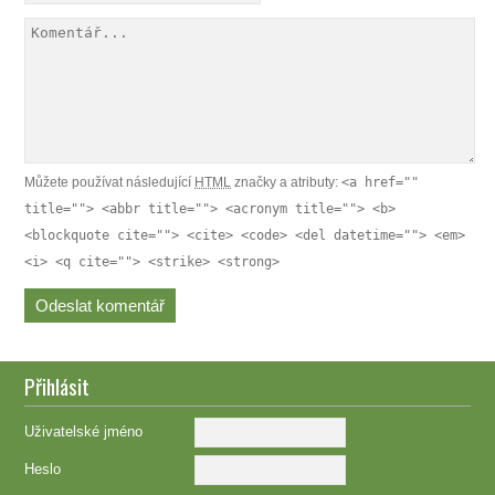
Můžete používat následující
HTML
značky a atributy:
<a href=""
title=""> <abbr title=""> <acronym title=""> <b>
<blockquote cite=""> <cite> <code> <del datetime=""> <em>
<i> <q cite=""> <strike> <strong>
Přihlásit
Uživatelské jméno
Heslo