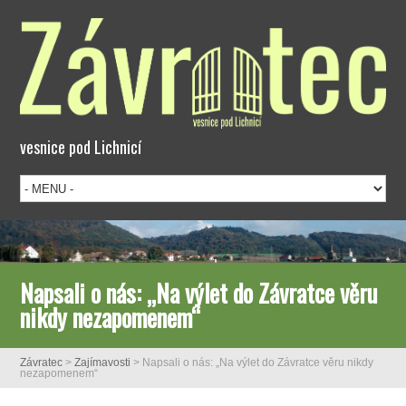
vesnice pod Lichnicí
Napsali o nás: „Na výlet do Závratce věru
nikdy nezapomenem“
Závratec
>
Zajímavosti
>
Napsali o nás: „Na výlet do Závratce věru nikdy
nezapomenem“