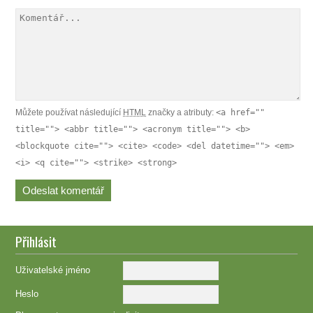
Můžete používat následující
HTML
značky a atributy:
<a href=""
title=""> <abbr title=""> <acronym title=""> <b>
<blockquote cite=""> <cite> <code> <del datetime=""> <em>
<i> <q cite=""> <strike> <strong>
Přihlásit
Uživatelské jméno
Heslo