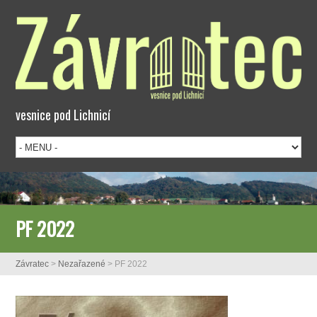
vesnice pod Lichnicí
PF 2022
Závratec
>
Nezařazené
>
PF 2022