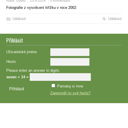
Autor:
David
15.9.2014
0 Komentářů
Fotografie z vysvěcení křížku v roce 2002
Události
Události
Přihlásit
Uživatelské jméno
Heslo
Please enter an answer in digits:
seven + 14 =
Pamatuj si mne
Zapomněl jsi své heslo?