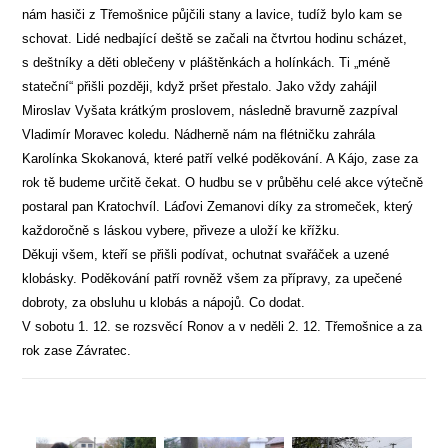
nám hasiči z Třemošnice půjčili stany a lavice, tudíž bylo kam se
schovat. Lidé nedbající deště se začali na čtvrtou hodinu scházet,
s deštníky a děti oblečeny v pláštěnkách a holínkách. Ti „méně
stateční“ přišli později, když pršet přestalo. Jako vždy zahájil
Miroslav Vyšata krátkým proslovem, následně bravurně zazpíval
Vladimír Moravec koledu. Nádherně nám na flétničku zahrála
Karolínka Skokanová, které patří velké poděkování. A Kájo, zase za
rok tě budeme určitě čekat. O hudbu se v průběhu celé akce výtečně
postaral pan Kratochvíl. Láďovi Zemanovi díky za stromeček, který
každoročně s láskou vybere, přiveze a uloží ke křížku.
Děkuji všem, kteří se přišli podívat, ochutnat svařáček a uzené
klobásky. Poděkování patří rovněž všem za přípravy, za upečené
dobroty, za obsluhu u klobás a nápojů. Co dodat.
V sobotu 1. 12. se rozsvěcí Ronov a v neděli 2. 12. Třemošnice a za
rok zase Závratec.