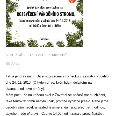
Autor:
Pavlína
12.11.2018
0 Komentářů
Akce
Tak a je to za námi. Další rozsvěcení stromečku v Závratci proběhlo
dne 24. 11. 2018. (O týden dříve, kvůli lidem dělajícím na
dvanáctihodinové směny).
Mám pocit, že na každou akci v Závratci se počasí trochu zblázní,
také tentokrát tomu nebylo jinak, protože vydatně pršelo. Ráno jsme
ozdobili stromeček a následně jsme si dali sraz před třetí hodinou,
abychom vše připravili. Cca ve 14.00 hodin začalo pršet. Naštěstí