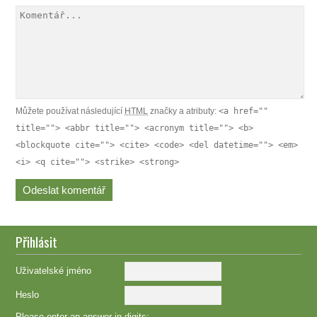
Můžete používat následující
HTML
značky a atributy:
<a href=""
title=""> <abbr title=""> <acronym title=""> <b>
<blockquote cite=""> <cite> <code> <del datetime=""> <em>
<i> <q cite=""> <strike> <strong>
Přihlásit
Uživatelské jméno
Heslo
Please enter an answer in digits: