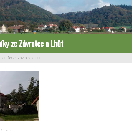
íky ze Závratce a Lhůt
 farníky ze Závratce a Lhůt
mentářů