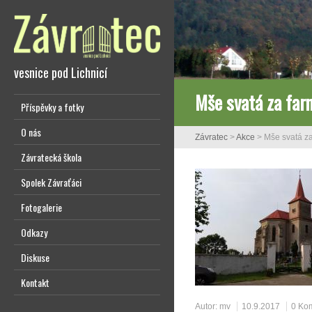
vesnice pod Lichnicí
Mše svatá za farn
Příspěvky a fotky
O nás
Závratec
>
Akce
>
Mše svatá za
Závratecká škola
Spolek Závraťáci
Fotogalerie
Odkazy
Diskuse
Kontakt
Autor:
mv
10.9.2017
0 Ko