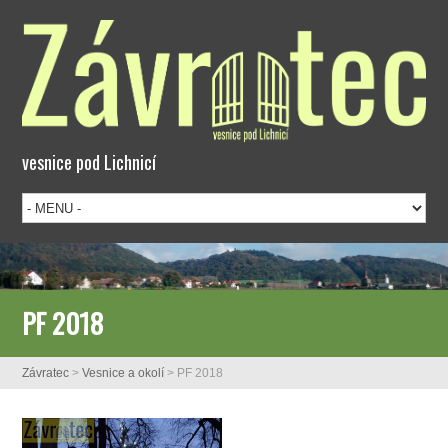
vesnice pod Lichnicí
PF 2018
Závratec
>
Vesnice a okolí
>
PF 2018