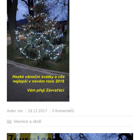
Autor:
mv
18.12.2017
0 Komentářů
Vesnice a okolí