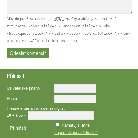
Můžete používat následující
HTML
značky a atributy:
<a href=""
title=""> <abbr title=""> <acronym title=""> <b>
<blockquote cite=""> <cite> <code> <del datetime=""> <em>
<i> <q cite=""> <strike> <strong>
Přihlásit
Uživatelské jméno
Heslo
Please enter an answer in digits:
10 + five =
Pamatuj si mne
Zapomněl jsi své heslo?